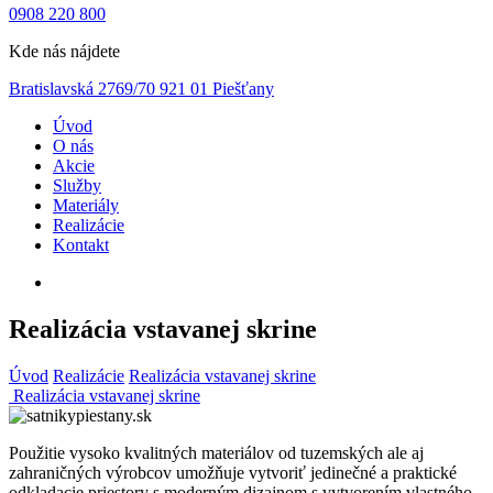
0908 220 800
Kde nás nájdete
Bratislavská 2769/70 921 01 Piešťany
Úvod
O nás
Akcie
Služby
Materiály
Realizácie
Kontakt
Realizácia vstavanej skrine
Úvod
Realizácie
Realizácia vstavanej skrine
Realizácia vstavanej skrine
Použitie vysoko kvalitných materiálov od tuzemských ale aj
zahraničných výrobcov umožňuje vytvoriť jedinečné a praktické
odkladacie priestory s moderným dizajnom s vytvorením vlastného